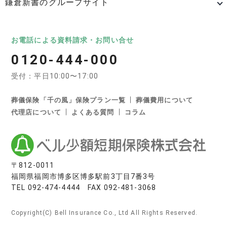
鎌倉新書のグループサイト
日本最大級のお墓ポータルサイト「いいお墓」
いいお墓
Life.（ライフドット）
いいお墓-永代供養墓版
お電話による資料請求・お問い合せ
0120-444-000
いいお墓-ペット霊園版
樹木葬なび
納骨堂なび
受付：平日10:00〜17:00
寺院墓地.com
優良墓石・石材店ガイド
お墓の引越し＆墓じまいくん
葬儀保険「千の風」保険プラン一覧
葬儀費用について
代理店について
よくある質問
コラム
日本最大級の葬儀相談・依頼サイト 「いい葬儀」
いい葬儀
いいお坊さん
日本最大級の仏壇仏具総合サイト「いい仏壇」
〒812-0011
福岡県福岡市博多区博多駅前3丁目7番3号
いい仏壇
TEL
092-474-4444
FAX 092-481-3068
相続手続きの無料相談と専門家紹介「いい相続」
Copyright(C) Bell Insurance Co., Ltd All Rights Reserved.
いい相続
相続費用見積ガイド
遺産相続弁護士ガイド