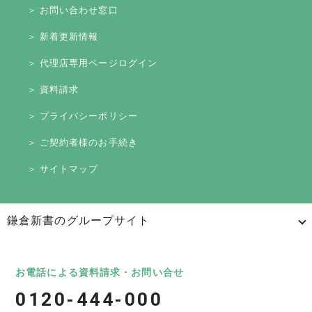
＞ お問い合わせ窓口
＞ 新着更新情報
＞ 代理店専用ページログイン
＞ 資料請求
＞ プライバシーポリシー
＞ ご契約者様のお手続き
＞ サイトマップ
鎌倉新書のグループサイト
日本最大級のお墓ポータルサイト「いいお墓」
いいお墓
Life.（ライフドット）
いいお墓-永代供養墓版
お電話による資料請求・お問い合せ
0120-444-000
いいお墓-ペット霊園版
樹木葬なび
納骨堂なび