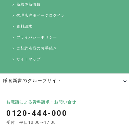
＞ 新着更新情報
＞ 代理店専用ページログイン
＞ 資料請求
＞ プライバシーポリシー
＞ ご契約者様のお手続き
＞ サイトマップ
鎌倉新書のグループサイト
日本最大級のお墓ポータルサイト「いいお墓」
いいお墓
Life.（ライフドット）
いいお墓-永代供養墓版
お電話による資料請求・お問い合せ
0120-444-000
いいお墓-ペット霊園版
樹木葬なび
納骨堂なび
受付：平日10:00〜17:00
寺院墓地.com
優良墓石・石材店ガイド