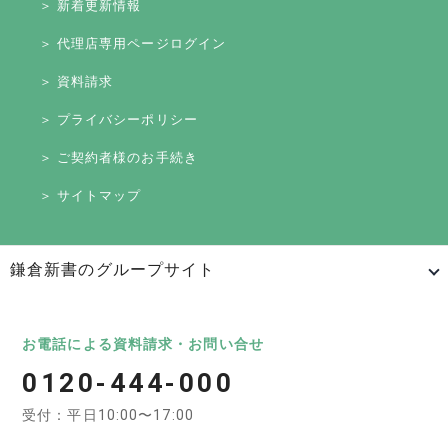
＞ 新着更新情報
＞ 代理店専用ページログイン
＞ 資料請求
＞ プライバシーポリシー
＞ ご契約者様のお手続き
＞ サイトマップ
鎌倉新書のグループサイト
日本最大級のお墓ポータルサイト「いいお墓」
いいお墓
Life.（ライフドット）
いいお墓-永代供養墓版
お電話による資料請求・お問い合せ
0120-444-000
いいお墓-ペット霊園版
樹木葬なび
納骨堂なび
受付：平日10:00〜17:00
寺院墓地.com
優良墓石・石材店ガイド