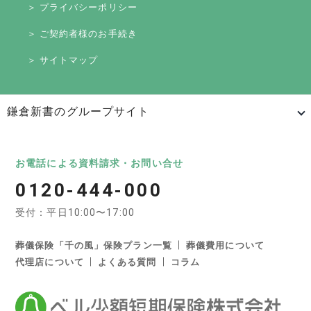
＞ プライバシーポリシー
＞ ご契約者様のお手続き
＞ サイトマップ
鎌倉新書のグループサイト
日本最大級のお墓ポータルサイト「いいお墓」
いいお墓
Life.（ライフドット）
いいお墓-永代供養墓版
お電話による資料請求・お問い合せ
0120-444-000
いいお墓-ペット霊園版
樹木葬なび
納骨堂なび
受付：平日10:00〜17:00
寺院墓地.com
優良墓石・石材店ガイド
お墓の引越し＆墓じまいくん
葬儀保険「千の風」保険プラン一覧
葬儀費用について
代理店について
よくある質問
コラム
日本最大級の葬儀相談・依頼サイト 「いい葬儀」
いい葬儀
いいお坊さん