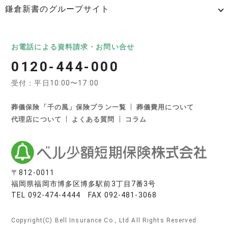
鎌倉新書のグループサイト
日本最大級のお墓ポータルサイト「いいお墓」
いいお墓
Life.（ライフドット）
いいお墓-永代供養墓版
お電話による資料請求・お問い合せ
0120-444-000
いいお墓-ペット霊園版
樹木葬なび
納骨堂なび
受付：平日10:00〜17:00
寺院墓地.com
優良墓石・石材店ガイド
お墓の引越し＆墓じまいくん
葬儀保険「千の風」保険プラン一覧
葬儀費用について
代理店について
よくある質問
コラム
日本最大級の葬儀相談・依頼サイト 「いい葬儀」
いい葬儀
いいお坊さん
日本最大級の仏壇仏具総合サイト「いい仏壇」
〒812-0011
福岡県福岡市博多区博多駅前3丁目7番3号
いい仏壇
TEL
092-474-4444
FAX 092-481-3068
相続手続きの無料相談と専門家紹介「いい相続」
Copyright(C) Bell Insurance Co., Ltd All Rights Reserved.