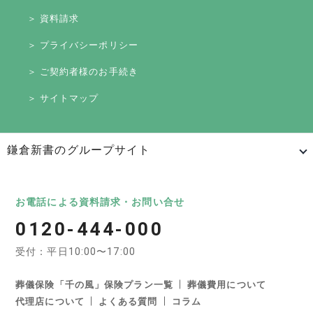
＞ 資料請求
＞ プライバシーポリシー
＞ ご契約者様のお手続き
＞ サイトマップ
鎌倉新書のグループサイト
日本最大級のお墓ポータルサイト「いいお墓」
いいお墓
Life.（ライフドット）
いいお墓-永代供養墓版
お電話による資料請求・お問い合せ
0120-444-000
いいお墓-ペット霊園版
樹木葬なび
納骨堂なび
受付：平日10:00〜17:00
寺院墓地.com
優良墓石・石材店ガイド
お墓の引越し＆墓じまいくん
葬儀保険「千の風」保険プラン一覧
葬儀費用について
代理店について
よくある質問
コラム
日本最大級の葬儀相談・依頼サイト 「いい葬儀」