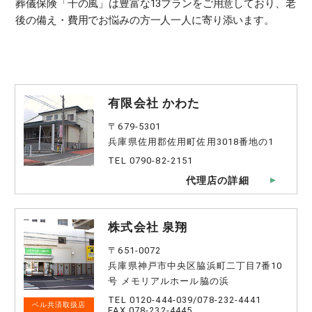
葬儀保険「千の風」は豊富な13プランをご用意しており、老
後の備え・費用でお悩みの方一人一人に寄り添います。
有限会社 かわた
〒679-5301
兵庫県佐用郡佐用町佐用3018番地の1
TEL 0790-82-2151
代理店の詳細
株式会社 泉翔
〒651-0072
兵庫県神戸市中央区脇浜町二丁目7番10
号 メモリアルホール脇の浜
TEL 0120-444-039/078-232-4441
ベル共済取扱店
FAX 078-232-4445