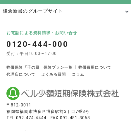
鎌倉新書のグループサイト
日本最大級のお墓ポータルサイト「いいお墓」
いいお墓
Life.（ライフドット）
いいお墓-永代供養墓版
お電話による資料請求・お問い合せ
0120-444-000
いいお墓-ペット霊園版
樹木葬なび
納骨堂なび
受付：平日10:00〜17:00
寺院墓地.com
優良墓石・石材店ガイド
お墓の引越し＆墓じまいくん
葬儀保険「千の風」保険プラン一覧
葬儀費用について
代理店について
よくある質問
コラム
日本最大級の葬儀相談・依頼サイト 「いい葬儀」
いい葬儀
いいお坊さん
日本最大級の仏壇仏具総合サイト「いい仏壇」
〒812-0011
福岡県福岡市博多区博多駅前3丁目7番3号
いい仏壇
TEL
092-474-4444
FAX 092-481-3068
相続手続きの無料相談と専門家紹介「いい相続」