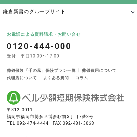
鎌倉新書のグループサイト
日本最大級のお墓ポータルサイト「いいお墓」
いいお墓
Life.（ライフドット）
いいお墓-永代供養墓版
お電話による資料請求・お問い合せ
0120-444-000
いいお墓-ペット霊園版
樹木葬なび
納骨堂なび
受付：平日10:00〜17:00
寺院墓地.com
優良墓石・石材店ガイド
お墓の引越し＆墓じまいくん
葬儀保険「千の風」保険プラン一覧
葬儀費用について
代理店について
よくある質問
コラム
日本最大級の葬儀相談・依頼サイト 「いい葬儀」
いい葬儀
いいお坊さん
日本最大級の仏壇仏具総合サイト「いい仏壇」
〒812-0011
福岡県福岡市博多区博多駅前3丁目7番3号
いい仏壇
TEL
092-474-4444
FAX 092-481-3068
相続手続きの無料相談と専門家紹介「いい相続」