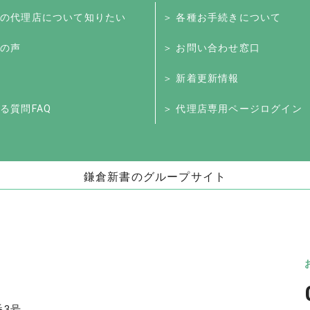
くの代理店について知りたい
＞ 各種お手続きについて
様の声
＞ お問い合わせ窓口
＞ 新着更新情報
る質問FAQ
＞ 代理店専用ページログイン
鎌倉新書のグループサイト
お墓」
海洋散骨・お別れ会プロデュース事業
日本
（株式会社ハウスボートクラブ）
儀」
海洋散骨のブルーオーシャンセレモニー
いい
お別れ会プロデュース「Story」
番3号