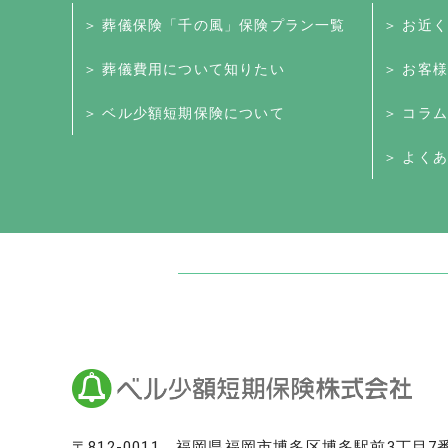
＞ 葬儀保険「千の風」保険プラン一覧
＞ お近
＞ 葬儀費用について知りたい
＞ お客
＞ ベル少額短期保険について
＞ コラム
＞ よくあ
日本最大級のお墓ポータルサイト「いい
いいお墓
Life.（ライフドット）
いいお墓-永代供養墓版
いいお墓-ペット霊園版
樹木葬なび
納骨堂なび
寺院墓地.com
〒812-0011
福岡県福岡市博多区博多駅前3丁目7