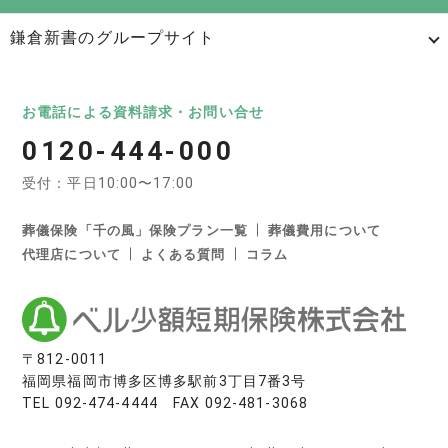
鎌倉新書のグループサイト
日本最大級のお墓ポータルサイト「いいお墓」
いいお墓
Life.（ライフドット）
いいお墓-永代供養墓版
お電話による資料請求・お問い合せ
0120-444-000
いいお墓-ペット霊園版
樹木葬なび
納骨堂なび
受付：平日10:00〜17:00
寺院墓地.com
優良墓石・石材店ガイド
お墓の引越し＆墓じまいくん
葬儀保険「千の風」保険プラン一覧
葬儀費用について
代理店について
よくある質問
コラム
日本最大級の葬儀相談・依頼サイト 「いい葬儀」
いい葬儀
いいお坊さん
日本最大級の仏壇仏具総合サイト「いい仏壇」
〒812-0011
福岡県福岡市博多区博多駅前3丁目7番3号
いい仏壇
TEL
092-474-4444
FAX 092-481-3068
相続手続きの無料相談と専門家紹介「いい相続」