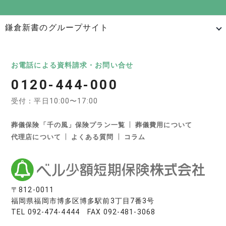
鎌倉新書のグループサイト
日本最大級のお墓ポータルサイト「いいお墓」
いいお墓
Life.（ライフドット）
いいお墓-永代供養墓版
お電話による資料請求・お問い合せ
0120-444-000
いいお墓-ペット霊園版
樹木葬なび
納骨堂なび
受付：平日10:00〜17:00
寺院墓地.com
優良墓石・石材店ガイド
お墓の引越し＆墓じまいくん
葬儀保険「千の風」保険プラン一覧
葬儀費用について
代理店について
よくある質問
コラム
日本最大級の葬儀相談・依頼サイト 「いい葬儀」
いい葬儀
いいお坊さん
日本最大級の仏壇仏具総合サイト「いい仏壇」
〒812-0011
福岡県福岡市博多区博多駅前3丁目7番3号
いい仏壇
TEL
092-474-4444
FAX 092-481-3068