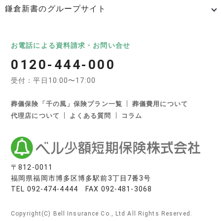
鎌倉新書のグループサイト
日本最大級のお墓ポータルサイト「いいお墓」
いいお墓
Life.（ライフドット）
いいお墓-永代供養墓版
お電話による資料請求・お問い合せ
0120-444-000
いいお墓-ペット霊園版
樹木葬なび
納骨堂なび
受付：平日10:00〜17:00
寺院墓地.com
優良墓石・石材店ガイド
お墓の引越し＆墓じまいくん
葬儀保険「千の風」保険プラン一覧
葬儀費用について
代理店について
よくある質問
コラム
日本最大級の葬儀相談・依頼サイト 「いい葬儀」
いい葬儀
いいお坊さん
日本最大級の仏壇仏具総合サイト「いい仏壇」
〒812-0011
福岡県福岡市博多区博多駅前3丁目7番3号
いい仏壇
TEL
092-474-4444
FAX 092-481-3068
相続手続きの無料相談と専門家紹介「いい相続」
Copyright(C) Bell Insurance Co., Ltd All Rights Reserved.