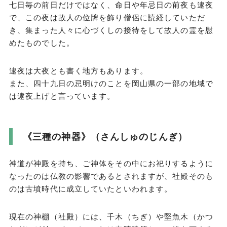
七日毎の前日だけではなく、命日や年忌日の前夜も逮夜
で、この夜は故人の位牌を飾り僧侶に読経していただ
き、集まった人々に心づくしの接待をして故人の霊を慰
めたものでした。
逮夜は大夜とも書く地方もあります。
また、四十九日の忌明けのことを岡山県の一部の地域で
は逮夜上げと言っています。
《三種の神器》（さんしゅのじんぎ）
神道が神殿を持ち、ご神体をその中にお祀りするように
なったのは仏教の影響であるとされますが、社殿そのも
のは古墳時代に成立していたといわれます。
現在の神棚（社殿）には、千木（ちぎ）や堅魚木（かつ