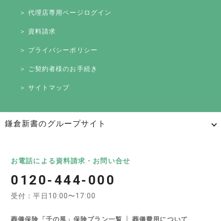
＞ 代理店専用ページログイン
＞ 資料請求
＞ プライバシーポリシー
＞ ご契約者様のお手続き
＞ サイトマップ
鎌倉新書のグループサイト
日本最大級のお墓ポータルサイト「いいお墓」
いいお墓
Life.（ライフドット）
いいお墓-永代供養墓版
お電話による資料請求・お問い合せ
0120-444-000
いいお墓-ペット霊園版
樹木葬なび
納骨堂なび
受付：平日10:00〜17:00
寺院墓地.com
優良墓石・石材店ガイド
お墓の引越し＆墓じまいくん
葬儀保険「千の風」保険プラン一覧
葬儀費用について