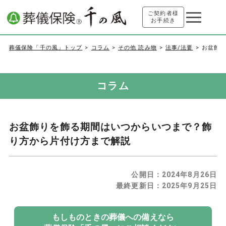
ご契約者様
お手続き
葬儀保険「千の風」トップ
コラム
その他 読み物
法事/法要
お盆飾
コラム
お盆飾りを飾る期間はいつからいつまで？飾
り方から片付け方まで解説
公開日：
2024年8月26日
最終更新日：
2025年9月25日
もしものときの葬儀への備えなら