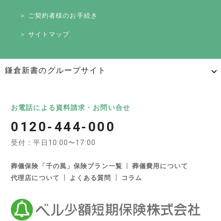
＞ ご契約者様のお手続き
＞ サイトマップ
鎌倉新書のグループサイト
日本最大級のお墓ポータルサイト「いいお墓」
いいお墓
Life.（ライフドット）
いいお墓-永代供養墓版
お電話による資料請求・お問い合せ
0120-444-000
いいお墓-ペット霊園版
樹木葬なび
納骨堂なび
受付：平日10:00〜17:00
寺院墓地.com
優良墓石・石材店ガイド
お墓の引越し＆墓じまいくん
葬儀保険「千の風」保険プラン一覧
葬儀費用について
代理店について
よくある質問
コラム
日本最大級の葬儀相談・依頼サイト 「いい葬儀」
いい葬儀
いいお坊さん