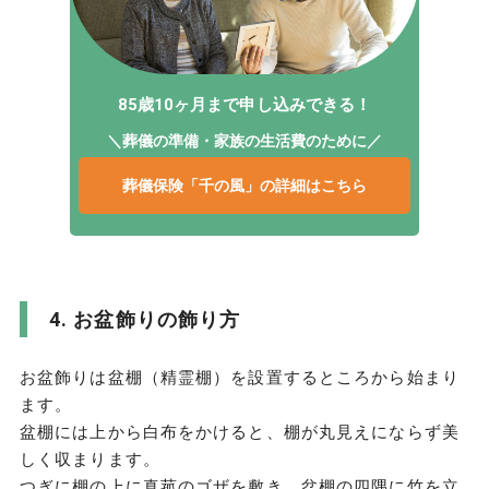
85歳10ヶ月まで申し込みできる！
＼葬儀の準備・家族の生活費のために／
葬儀保険「千の風」の詳細はこちら
お盆飾りの飾り方
お盆飾りは盆棚（精霊棚）を設置するところから始まり
ます。
盆棚には上から白布をかけると、棚が丸見えにならず美
しく収まります。
つぎに棚の上に真菰のゴザを敷き、盆棚の四隅に竹を立