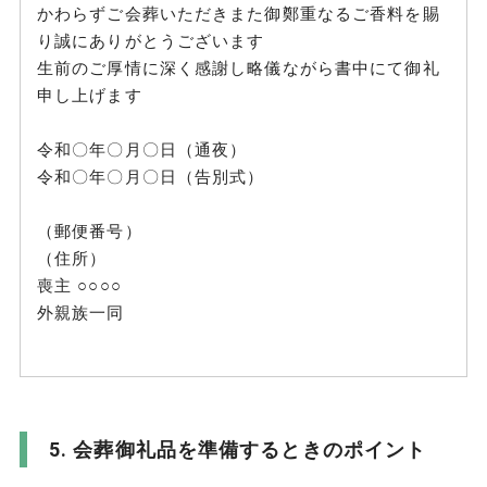
かわらずご会葬いただきまた御鄭重なるご香料を賜
り誠にありがとうございます
生前のご厚情に深く感謝し略儀ながら書中にて御礼
申し上げます
令和〇年〇月〇日（通夜）
令和〇年〇月〇日（告別式）
（郵便番号）
（住所）
喪主 ○○○○
外親族一同
会葬御礼品を準備するときのポイント