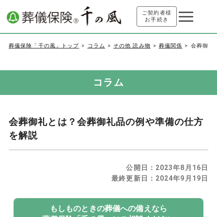
ご契約者様
お手続き
葬儀保険「千の風」トップ
コラム
その他 読み物
葬儀関係
会葬御礼
コラム
会葬御礼とは？会葬御礼品の例や準備の仕方
を解説
公開日：
2023年8月16日
最終更新日：
2024年9月19日
もしものときの葬儀への備えなら