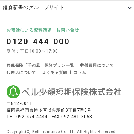
鎌倉新書のグループサイト
日本最大級のお墓ポータルサイト「いいお墓」
いいお墓
Life.（ライフドット）
いいお墓-永代供養墓版
お電話による資料請求・お問い合せ
0120-444-000
いいお墓-ペット霊園版
樹木葬なび
納骨堂なび
受付：平日10:00〜17:00
寺院墓地.com
優良墓石・石材店ガイド
お墓の引越し＆墓じまいくん
葬儀保険「千の風」保険プラン一覧
葬儀費用について
代理店について
よくある質問
コラム
日本最大級の葬儀相談・依頼サイト 「いい葬儀」
いい葬儀
いいお坊さん
日本最大級の仏壇仏具総合サイト「いい仏壇」
〒812-0011
福岡県福岡市博多区博多駅前3丁目7番3号
いい仏壇
TEL
092-474-4444
FAX 092-481-3068
相続手続きの無料相談と専門家紹介「いい相続」
Copyright(C) Bell Insurance Co., Ltd All Rights Reserved.