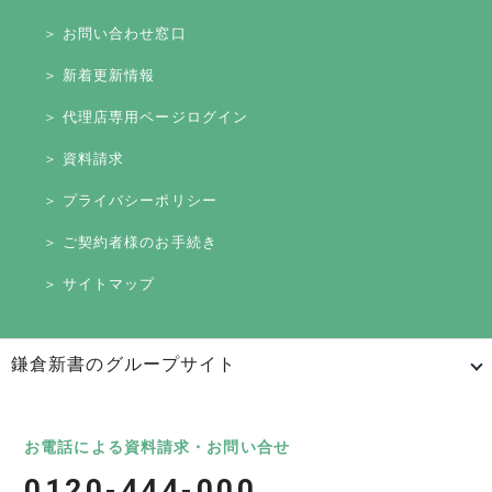
＞ お問い合わせ窓口
＞ 新着更新情報
＞ 代理店専用ページログイン
＞ 資料請求
＞ プライバシーポリシー
＞ ご契約者様のお手続き
＞ サイトマップ
鎌倉新書のグループサイト
日本最大級のお墓ポータルサイト「いいお墓」
いいお墓
Life.（ライフドット）
いいお墓-永代供養墓版
お電話による資料請求・お問い合せ
0120-444-000
いいお墓-ペット霊園版
樹木葬なび
納骨堂なび