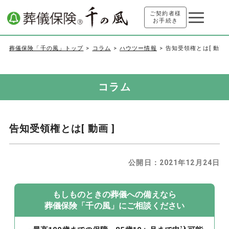
ご契約者様
お手続き
葬儀保険「千の風」トップ
コラム
ハウツー情報
告知受領権とは[ 動画 
コラム
告知受領権とは[ 動画 ]
公開日：
2021年12月24日
もしものときの葬儀への備えなら
葬儀保険「千の風」にご相談ください