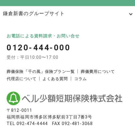
鎌倉新書のグループサイト
日本最大級のお墓ポータルサイト「いいお墓」
いいお墓
Life.（ライフドット）
いいお墓-永代供養墓版
お電話による資料請求・お問い合せ
0120-444-000
いいお墓-ペット霊園版
樹木葬なび
納骨堂なび
受付：平日10:00〜17:00
寺院墓地.com
優良墓石・石材店ガイド
お墓の引越し＆墓じまいくん
葬儀保険「千の風」保険プラン一覧
葬儀費用について
代理店について
よくある質問
コラム
日本最大級の葬儀相談・依頼サイト 「いい葬儀」
いい葬儀
いいお坊さん
日本最大級の仏壇仏具総合サイト「いい仏壇」
〒812-0011
福岡県福岡市博多区博多駅前3丁目7番3号
いい仏壇
TEL
092-474-4444
FAX 092-481-3068
相続手続きの無料相談と専門家紹介「いい相続」