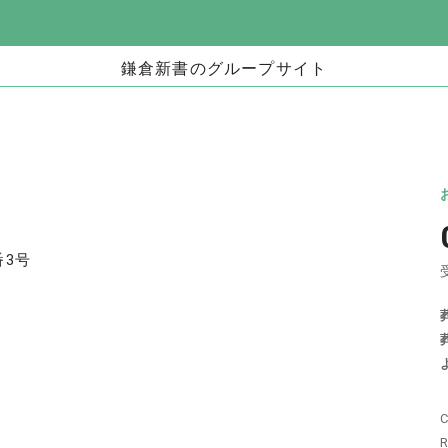
鎌倉新書のグループサイト
お墓」
海洋散骨・お別れ会プロデュース事業
日本
（株式会社ハウスボートクラブ）
儀」
海洋散骨のブルーオーシャンセレモニー
いい
お別れ会プロデュース「Story」
番3号
い仏壇」
相続手続きの無料相談と専門家紹介「いい相
不動
続」
C
相続
いい相続
相続費用見積ガイド
R