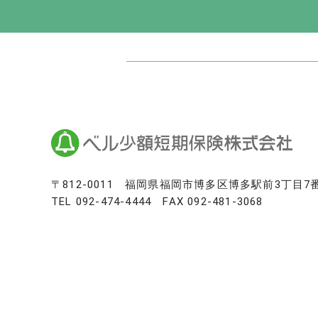
日本最大級のお墓ポータルサイト「いい
いいお墓
Life.（ライフドット）
いいお墓-永代供養墓版
いいお墓-ペット霊園版
樹木葬なび
納骨堂なび
寺院墓地.com
〒812-0011
福岡県福岡市博多区博多駅前3丁目7
TEL
092-474-4444
FAX 092-481-3068
優良墓石・石材店ガイド
お墓の引越し＆墓じまいくん
日本最大級の仏壇仏具総合サイト「い
いい仏壇