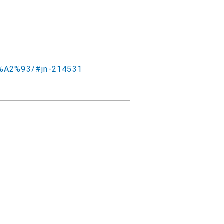
%A2%93/#jn-214531