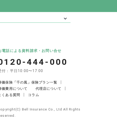
最大級の葬儀相談・依頼サイト 「いい葬
葬儀
いいお坊さん
お電話による資料請求・お問い合せ
0120-444-000
受付：平日10:00〜17:00
葬儀保険「千の風」保険プラン一覧
葬儀費用について
代理店について
よくある質問
コラム
産・遺品整理の関連サイト
opyright(C) Bell Insurance Co., Ltd All Rights
不動産サポート
安心できる遺品整理
eserved.