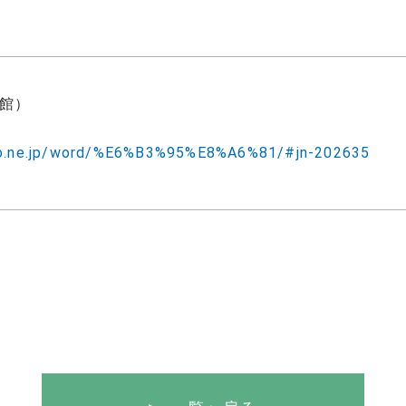
館）
.goo.ne.jp/word/%E6%B3%95%E8%A6%81/#jn-202635