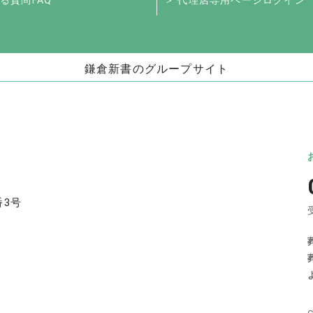
る質問FAQ
＞ 代理店専用ページログイン
鎌倉新書のグループサイト
お墓」
海洋散骨・お別れ会プロデュース事業
日本
（株式会社ハウスボートクラブ）
儀」
海洋散骨のブルーオーシャンセレモニー
いい
お別れ会プロデュース「Story」
番3号
い仏壇」
相続手続きの無料相談と専門家紹介「いい相
不動
続」