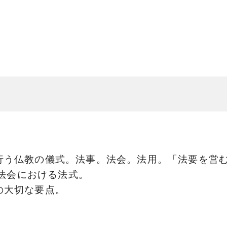
行う仏教の儀式。法事。法会。法用。「法要を営
ど、法会における法式。
の大切な要点。