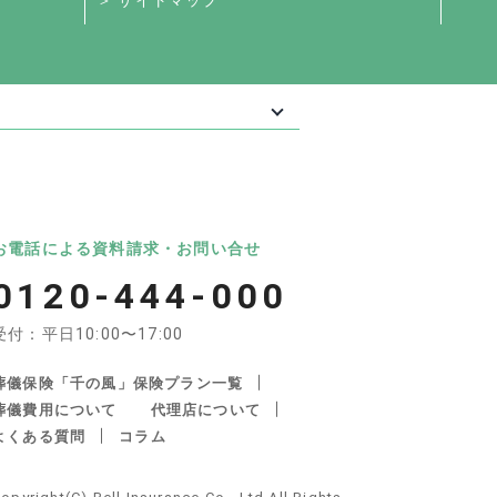
＞ サイトマップ
最大級の葬儀相談・依頼サイト 「いい葬
葬儀
いいお坊さん
お電話による資料請求・お問い合せ
0120-444-000
受付：平日10:00〜17:00
葬儀保険「千の風」保険プラン一覧
葬儀費用について
代理店について
よくある質問
コラム
産・遺品整理の関連サイト