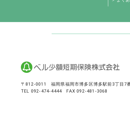
＞ よくあ
日本最大級のお墓ポータルサイト「いい
いいお墓
Life.（ライフドット）
いいお墓-永代供養墓版
いいお墓-ペット霊園版
樹木葬なび
納骨堂なび
寺院墓地.com
〒812-0011
福岡県福岡市博多区博多駅前3丁目7
TEL
092-474-4444
FAX 092-481-3068
優良墓石・石材店ガイド
お墓の引越し＆墓じまいくん
日本最大級の仏壇仏具総合サイト「い