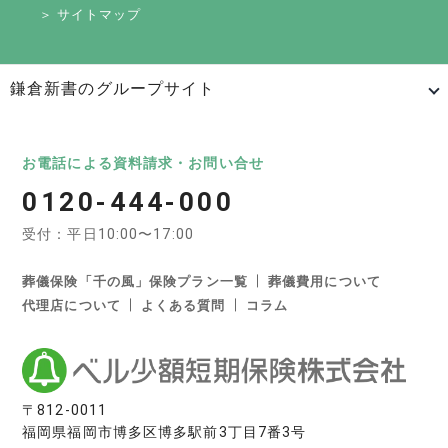
＞ サイトマップ
鎌倉新書のグループサイト
日本最大級のお墓ポータルサイト「いいお墓」
いいお墓
Life.（ライフドット）
いいお墓-永代供養墓版
お電話による資料請求・お問い合せ
0120-444-000
いいお墓-ペット霊園版
樹木葬なび
納骨堂なび
受付：平日10:00〜17:00
寺院墓地.com
優良墓石・石材店ガイド
お墓の引越し＆墓じまいくん
葬儀保険「千の風」保険プラン一覧
葬儀費用について
代理店について
よくある質問
コラム
日本最大級の葬儀相談・依頼サイト 「いい葬儀」
いい葬儀
いいお坊さん
日本最大級の仏壇仏具総合サイト「いい仏壇」
〒812-0011
福岡県福岡市博多区博多駅前3丁目7番3号
いい仏壇