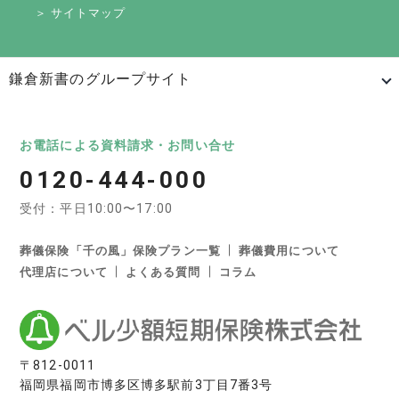
＞ サイトマップ
鎌倉新書のグループサイト
日本最大級のお墓ポータルサイト「いいお墓」
いいお墓
Life.（ライフドット）
いいお墓-永代供養墓版
お電話による資料請求・お問い合せ
0120-444-000
いいお墓-ペット霊園版
樹木葬なび
納骨堂なび
受付：平日10:00〜17:00
寺院墓地.com
優良墓石・石材店ガイド
お墓の引越し＆墓じまいくん
葬儀保険「千の風」保険プラン一覧
葬儀費用について
代理店について
よくある質問
コラム
日本最大級の葬儀相談・依頼サイト 「いい葬儀」
いい葬儀
いいお坊さん
日本最大級の仏壇仏具総合サイト「いい仏壇」
〒812-0011
福岡県福岡市博多区博多駅前3丁目7番3号
いい仏壇