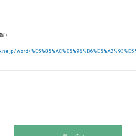
館）
y.goo.ne.jp/word/%E5%85%AC%E5%96%B6%E5%A2%93%E