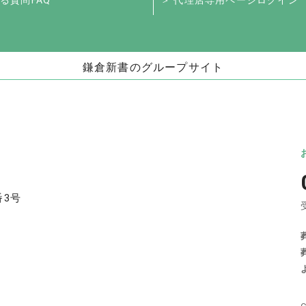
る質問FAQ
＞ 代理店専用ページログイン
鎌倉新書のグループサイト
お墓」
海洋散骨・お別れ会プロデュース事業
日本
（株式会社ハウスボートクラブ）
儀」
海洋散骨のブルーオーシャンセレモニー
いい
お別れ会プロデュース「Story」
番3号
い仏壇」
相続手続きの無料相談と専門家紹介「いい相
不動
続」