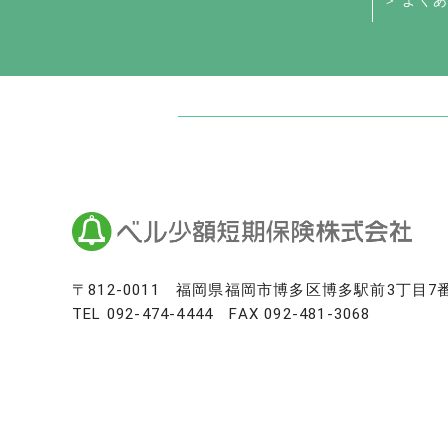
＞ よくあ
日本最大級のお墓ポータルサイト「いい
いいお墓
Life.（ライフドット）
いいお墓-永代供養墓版
いいお墓-ペット霊園版
樹木葬なび
納骨堂なび
寺院墓地.com
〒812-0011
福岡県福岡市博多区博多駅前3丁目7
TEL
092-474-4444
FAX 092-481-3068
優良墓石・石材店ガイド
お墓の引越し＆墓じまいくん
日本最大級の仏壇仏具総合サイト「い