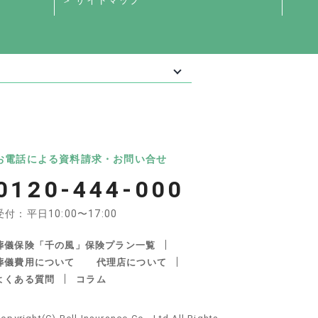
＞ サイトマップ
最大級の葬儀相談・依頼サイト 「いい葬
葬儀
いいお坊さん
お電話による資料請求・お問い合せ
0120-444-000
受付：平日10:00〜17:00
葬儀保険「千の風」保険プラン一覧
葬儀費用について
代理店について
よくある質問
コラム
産・遺品整理の関連サイト