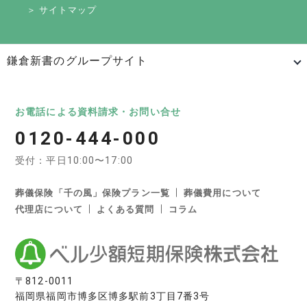
＞ サイトマップ
鎌倉新書のグループサイト
日本最大級のお墓ポータルサイト「いいお墓」
いいお墓
Life.（ライフドット）
いいお墓-永代供養墓版
お電話による資料請求・お問い合せ
0120-444-000
いいお墓-ペット霊園版
樹木葬なび
納骨堂なび
受付：平日10:00〜17:00
寺院墓地.com
優良墓石・石材店ガイド
お墓の引越し＆墓じまいくん
葬儀保険「千の風」保険プラン一覧
葬儀費用について
代理店について
よくある質問
コラム
日本最大級の葬儀相談・依頼サイト 「いい葬儀」
いい葬儀
いいお坊さん
日本最大級の仏壇仏具総合サイト「いい仏壇」
〒812-0011
福岡県福岡市博多区博多駅前3丁目7番3号
いい仏壇