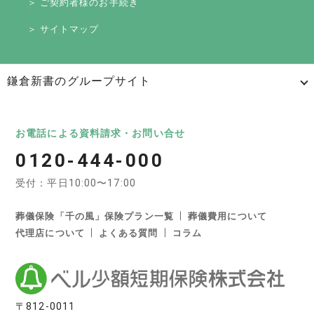
＞ ご契約者様のお手続き
＞ サイトマップ
鎌倉新書のグループサイト
日本最大級のお墓ポータルサイト「いいお墓」
いいお墓
Life.（ライフドット）
いいお墓-永代供養墓版
お電話による資料請求・お問い合せ
0120-444-000
いいお墓-ペット霊園版
樹木葬なび
納骨堂なび
受付：平日10:00〜17:00
寺院墓地.com
優良墓石・石材店ガイド
お墓の引越し＆墓じまいくん
葬儀保険「千の風」保険プラン一覧
葬儀費用について
代理店について
よくある質問
コラム
日本最大級の葬儀相談・依頼サイト 「いい葬儀」
いい葬儀
いいお坊さん
日本最大級の仏壇仏具総合サイト「いい仏壇」
〒812-0011