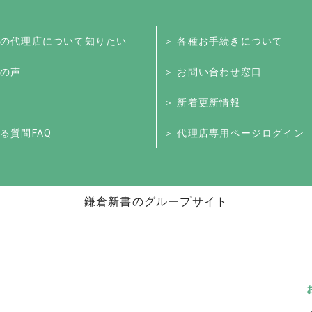
くの代理店について知りたい
＞ 各種お手続きについて
様の声
＞ お問い合わせ窓口
＞ 新着更新情報
る質問FAQ
＞ 代理店専用ページログイン
鎌倉新書のグループサイト
お墓」
海洋散骨・お別れ会プロデュース事業
日本
（株式会社ハウスボートクラブ）
儀」
海洋散骨のブルーオーシャンセレモニー
いい
お別れ会プロデュース「Story」