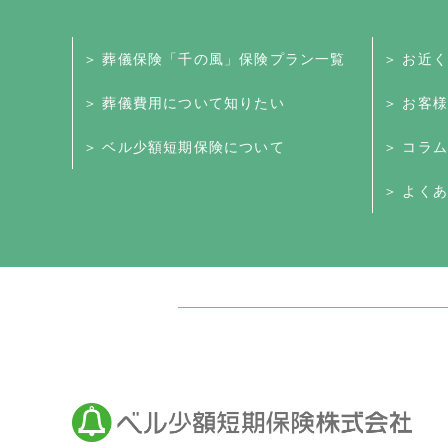
＞ 葬儀保険「千の風」保険プラン一覧
＞ お近
＞ 葬儀費用について知りたい
＞ お客
＞ ベル少額短期保険について
＞ コラム
＞ よくあ
日本最大級のお墓ポータルサイト「いい
いいお墓
Life.（ライフドット）
いいお墓-永代供養墓版
いいお墓-ペット霊園版
樹木葬なび