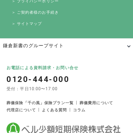
＞ プライバシーポリシー
＞ ご契約者様のお手続き
＞ サイトマップ
鎌倉新書のグループサイト
日本最大級のお墓ポータルサイト「いいお墓」
いいお墓
Life.（ライフドット）
いいお墓-永代供養墓版
お電話による資料請求・お問い合せ
0120-444-000
いいお墓-ペット霊園版
樹木葬なび
納骨堂なび
受付：平日10:00〜17:00
寺院墓地.com
優良墓石・石材店ガイド
お墓の引越し＆墓じまいくん
葬儀保険「千の風」保険プラン一覧
葬儀費用について
代理店について
よくある質問
コラム
日本最大級の葬儀相談・依頼サイト 「いい葬儀」
いい葬儀
いいお坊さん