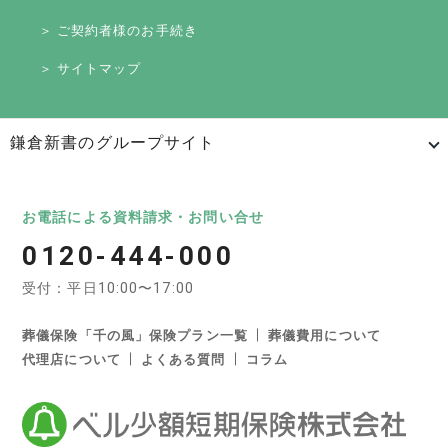
＞ ご契約者様のお手続き
＞ サイトマップ
鎌倉新書のグループサイト
日本最大級のお墓ポータルサイト「いいお墓」
いいお墓
Life.（ライフドット）
いいお墓-永代供養墓版
お電話による資料請求・お問い合せ
0120-444-000
いいお墓-ペット霊園版
樹木葬なび
納骨堂なび
受付：平日10:00〜17:00
寺院墓地.com
優良墓石・石材店ガイド
お墓の引越し＆墓じまいくん
葬儀保険「千の風」保険プラン一覧
葬儀費用について
代理店について
よくある質問
コラム
日本最大級の葬儀相談・依頼サイト 「いい葬儀」
いい葬儀
いいお坊さん