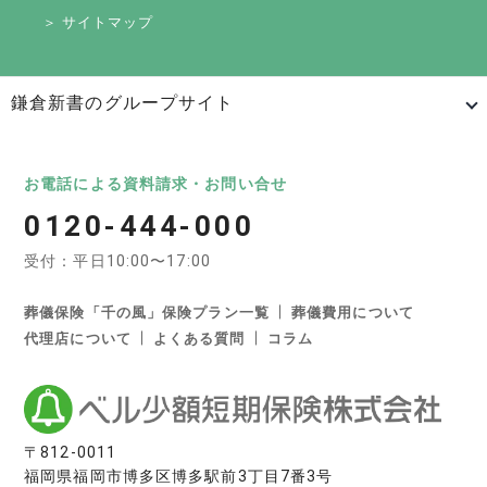
＞ サイトマップ
鎌倉新書のグループサイト
日本最大級のお墓ポータルサイト「いいお墓」
いいお墓
Life.（ライフドット）
いいお墓-永代供養墓版
お電話による資料請求・お問い合せ
0120-444-000
いいお墓-ペット霊園版
樹木葬なび
納骨堂なび
受付：平日10:00〜17:00
寺院墓地.com
優良墓石・石材店ガイド
お墓の引越し＆墓じまいくん
葬儀保険「千の風」保険プラン一覧
葬儀費用について
代理店について
よくある質問
コラム
日本最大級の葬儀相談・依頼サイト 「いい葬儀」
いい葬儀
いいお坊さん
日本最大級の仏壇仏具総合サイト「いい仏壇」
〒812-0011
福岡県福岡市博多区博多駅前3丁目7番3号
いい仏壇