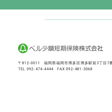
日本最大級のお墓ポータルサイト「いい
いいお墓
Life.（ライフドット）
いいお墓-永代供養墓版
いいお墓-ペット霊園版
樹木葬なび
納骨堂なび
寺院墓地.com
〒812-0011
福岡県福岡市博多区博多駅前3丁目7
TEL
092-474-4444
FAX 092-481-3068
優良墓石・石材店ガイド
お墓の引越し＆墓じまいくん
日本最大級の仏壇仏具総合サイト「い
いい仏壇