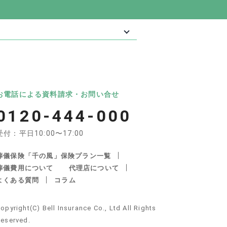
最大級の葬儀相談・依頼サイト 「いい葬
葬儀
いいお坊さん
お電話による資料請求・お問い合せ
0120-444-000
受付：平日10:00〜17:00
葬儀保険「千の風」保険プラン一覧
葬儀費用について
代理店について
よくある質問
コラム
産・遺品整理の関連サイト
opyright(C) Bell Insurance Co., Ltd All Rights
不動産サポート
安心できる遺品整理
eserved.