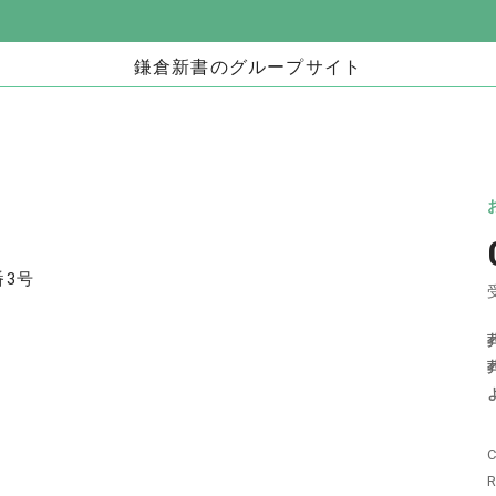
鎌倉新書のグループサイト
お墓」
海洋散骨・お別れ会プロデュース事業
日本
（株式会社ハウスボートクラブ）
儀」
海洋散骨のブルーオーシャンセレモニー
いい
お別れ会プロデュース「Story」
番3号
い仏壇」
相続手続きの無料相談と専門家紹介「いい相
不動
続」
C
相続
いい相続
相続費用見積ガイド
R