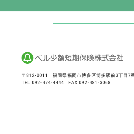
日本最大級のお墓ポータルサイト「いい
いいお墓
Life.（ライフドット）
いいお墓-永代供養墓版
いいお墓-ペット霊園版
樹木葬なび
納骨堂なび
寺院墓地.com
〒812-0011
福岡県福岡市博多区博多駅前3丁目7
TEL
092-474-4444
FAX 092-481-3068
優良墓石・石材店ガイド
お墓の引越し＆墓じまいくん
日本最大級の仏壇仏具総合サイト「い
いい仏壇