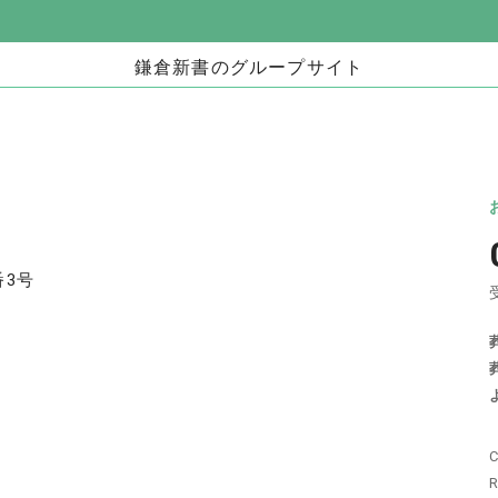
鎌倉新書のグループサイト
お墓」
海洋散骨・お別れ会プロデュース事業
日本
（株式会社ハウスボートクラブ）
儀」
海洋散骨のブルーオーシャンセレモニー
いい
お別れ会プロデュース「Story」
番3号
い仏壇」
相続手続きの無料相談と専門家紹介「いい相
不動
続」
C
相続
いい相続
相続費用見積ガイド
R