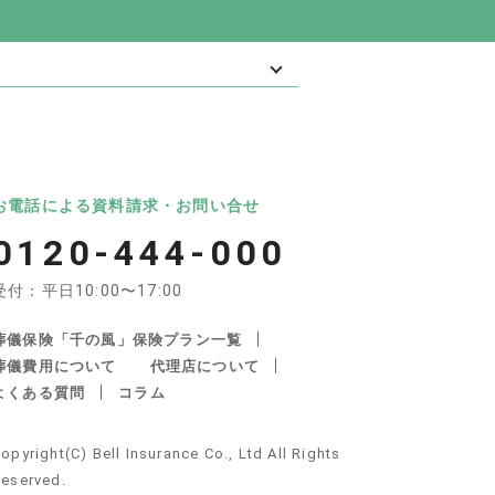
最大級の葬儀相談・依頼サイト 「いい葬
葬儀
いいお坊さん
お電話による資料請求・お問い合せ
0120-444-000
受付：平日10:00〜17:00
葬儀保険「千の風」保険プラン一覧
葬儀費用について
代理店について
よくある質問
コラム
産・遺品整理の関連サイト
opyright(C) Bell Insurance Co., Ltd All Rights
不動産サポート
安心できる遺品整理
eserved.