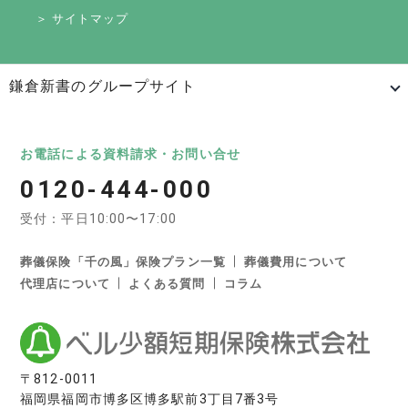
＞ サイトマップ
鎌倉新書のグループサイト
日本最大級のお墓ポータルサイト「いいお墓」
いいお墓
Life.（ライフドット）
いいお墓-永代供養墓版
お電話による資料請求・お問い合せ
0120-444-000
いいお墓-ペット霊園版
樹木葬なび
納骨堂なび
受付：平日10:00〜17:00
寺院墓地.com
優良墓石・石材店ガイド
お墓の引越し＆墓じまいくん
葬儀保険「千の風」保険プラン一覧
葬儀費用について
代理店について
よくある質問
コラム
日本最大級の葬儀相談・依頼サイト 「いい葬儀」
いい葬儀
いいお坊さん
日本最大級の仏壇仏具総合サイト「いい仏壇」
〒812-0011
福岡県福岡市博多区博多駅前3丁目7番3号
いい仏壇