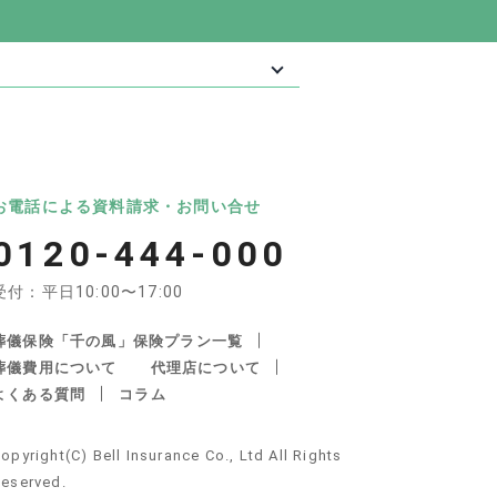
最大級の葬儀相談・依頼サイト 「いい葬
葬儀
いいお坊さん
お電話による資料請求・お問い合せ
0120-444-000
受付：平日10:00〜17:00
葬儀保険「千の風」保険プラン一覧
葬儀費用について
代理店について
よくある質問
コラム
産・遺品整理の関連サイト
opyright(C) Bell Insurance Co., Ltd All Rights
不動産サポート
安心できる遺品整理
eserved.