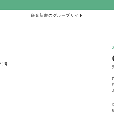
鎌倉新書のグループサイト
お墓」
海洋散骨・お別れ会プロデュース事業
日本
（株式会社ハウスボートクラブ）
儀」
海洋散骨のブルーオーシャンセレモニー
いい
お別れ会プロデュース「Story」
番3号
い仏壇」
相続手続きの無料相談と専門家紹介「いい相
不動
続」
C
相続
いい相続
相続費用見積ガイド
R