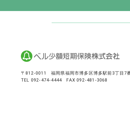
日本最大級のお墓ポータルサイト「いい
いいお墓
Life.（ライフドット）
いいお墓-永代供養墓版
いいお墓-ペット霊園版
樹木葬なび
納骨堂なび
寺院墓地.com
〒812-0011
福岡県福岡市博多区博多駅前3丁目7
TEL
092-474-4444
FAX 092-481-3068
優良墓石・石材店ガイド
お墓の引越し＆墓じまいくん
日本最大級の仏壇仏具総合サイト「い
いい仏壇