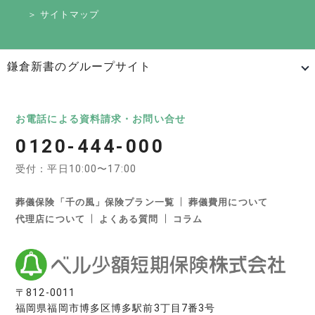
＞ サイトマップ
鎌倉新書のグループサイト
日本最大級のお墓ポータルサイト「いいお墓」
いいお墓
Life.（ライフドット）
いいお墓-永代供養墓版
お電話による資料請求・お問い合せ
0120-444-000
いいお墓-ペット霊園版
樹木葬なび
納骨堂なび
受付：平日10:00〜17:00
寺院墓地.com
優良墓石・石材店ガイド
お墓の引越し＆墓じまいくん
葬儀保険「千の風」保険プラン一覧
葬儀費用について
代理店について
よくある質問
コラム
日本最大級の葬儀相談・依頼サイト 「いい葬儀」
いい葬儀
いいお坊さん
日本最大級の仏壇仏具総合サイト「いい仏壇」
〒812-0011
福岡県福岡市博多区博多駅前3丁目7番3号
いい仏壇