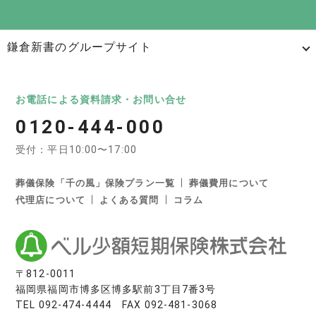
鎌倉新書のグループサイト
日本最大級のお墓ポータルサイト「いいお墓」
いいお墓
Life.（ライフドット）
いいお墓-永代供養墓版
お電話による資料請求・お問い合せ
0120-444-000
いいお墓-ペット霊園版
樹木葬なび
納骨堂なび
受付：平日10:00〜17:00
寺院墓地.com
優良墓石・石材店ガイド
お墓の引越し＆墓じまいくん
葬儀保険「千の風」保険プラン一覧
葬儀費用について
代理店について
よくある質問
コラム
日本最大級の葬儀相談・依頼サイト 「いい葬儀」
いい葬儀
いいお坊さん
日本最大級の仏壇仏具総合サイト「いい仏壇」
〒812-0011
福岡県福岡市博多区博多駅前3丁目7番3号
いい仏壇
TEL
092-474-4444
FAX 092-481-3068