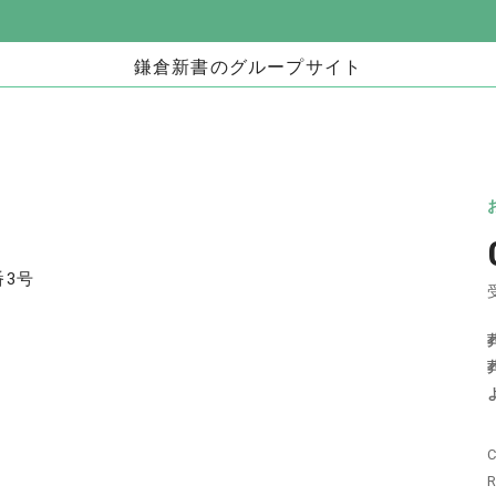
鎌倉新書のグループサイト
お墓」
海洋散骨・お別れ会プロデュース事業
日本
（株式会社ハウスボートクラブ）
儀」
海洋散骨のブルーオーシャンセレモニー
いい
お別れ会プロデュース「Story」
番3号
い仏壇」
相続手続きの無料相談と専門家紹介「いい相
不動
続」
C
相続
いい相続
相続費用見積ガイド
R