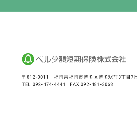
日本最大級のお墓ポータルサイト「いい
いいお墓
Life.（ライフドット）
いいお墓-永代供養墓版
いいお墓-ペット霊園版
樹木葬なび
納骨堂なび
寺院墓地.com
〒812-0011
福岡県福岡市博多区博多駅前3丁目7
TEL
092-474-4444
FAX 092-481-3068
優良墓石・石材店ガイド
お墓の引越し＆墓じまいくん
日本最大級の仏壇仏具総合サイト「い
いい仏壇