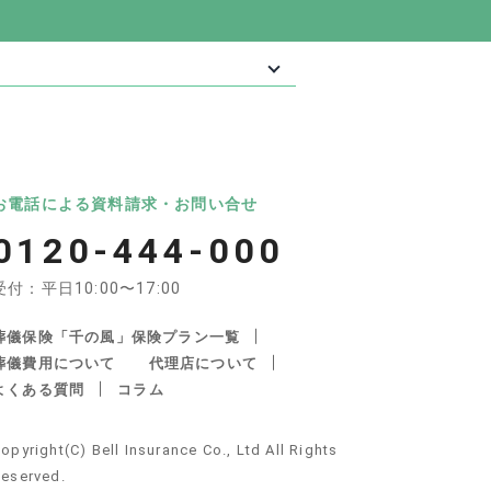
最大級の葬儀相談・依頼サイト 「いい葬
葬儀
いいお坊さん
お電話による資料請求・お問い合せ
0120-444-000
受付：平日10:00〜17:00
葬儀保険「千の風」保険プラン一覧
葬儀費用について
代理店について
よくある質問
コラム
産・遺品整理の関連サイト
opyright(C) Bell Insurance Co., Ltd All Rights
不動産サポート
安心できる遺品整理
eserved.