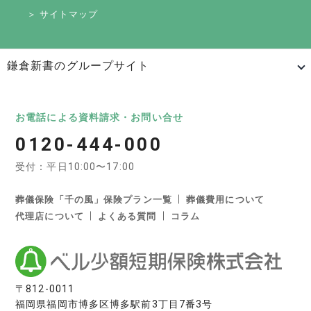
＞ サイトマップ
鎌倉新書のグループサイト
日本最大級のお墓ポータルサイト「いいお墓」
いいお墓
Life.（ライフドット）
いいお墓-永代供養墓版
お電話による資料請求・お問い合せ
0120-444-000
いいお墓-ペット霊園版
樹木葬なび
納骨堂なび
受付：平日10:00〜17:00
寺院墓地.com
優良墓石・石材店ガイド
お墓の引越し＆墓じまいくん
葬儀保険「千の風」保険プラン一覧
葬儀費用について
代理店について
よくある質問
コラム
日本最大級の葬儀相談・依頼サイト 「いい葬儀」
いい葬儀
いいお坊さん
日本最大級の仏壇仏具総合サイト「いい仏壇」
〒812-0011
福岡県福岡市博多区博多駅前3丁目7番3号
いい仏壇