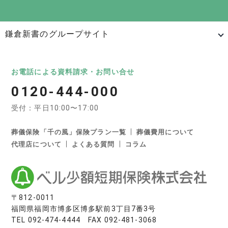
鎌倉新書のグループサイト
日本最大級のお墓ポータルサイト「いいお墓」
いいお墓
Life.（ライフドット）
いいお墓-永代供養墓版
お電話による資料請求・お問い合せ
0120-444-000
いいお墓-ペット霊園版
樹木葬なび
納骨堂なび
受付：平日10:00〜17:00
寺院墓地.com
優良墓石・石材店ガイド
お墓の引越し＆墓じまいくん
葬儀保険「千の風」保険プラン一覧
葬儀費用について
代理店について
よくある質問
コラム
日本最大級の葬儀相談・依頼サイト 「いい葬儀」
いい葬儀
いいお坊さん
日本最大級の仏壇仏具総合サイト「いい仏壇」
〒812-0011
福岡県福岡市博多区博多駅前3丁目7番3号
いい仏壇
TEL
092-474-4444
FAX 092-481-3068