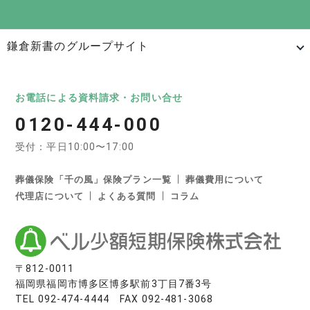
鎌倉新書のグループサイト
日本最大級のお墓ポータルサイト「いいお墓」
いいお墓
Life.（ライフドット）
いいお墓-永代供養墓版
お電話による資料請求・お問い合せ
0120-444-000
いいお墓-ペット霊園版
樹木葬なび
納骨堂なび
受付：平日10:00〜17:00
寺院墓地.com
優良墓石・石材店ガイド
お墓の引越し＆墓じまいくん
葬儀保険「千の風」保険プラン一覧
葬儀費用について
代理店について
よくある質問
コラム
日本最大級の葬儀相談・依頼サイト 「いい葬儀」
いい葬儀
いいお坊さん
日本最大級の仏壇仏具総合サイト「いい仏壇」
〒812-0011
福岡県福岡市博多区博多駅前3丁目7番3号
いい仏壇
TEL
092-474-4444
FAX 092-481-3068