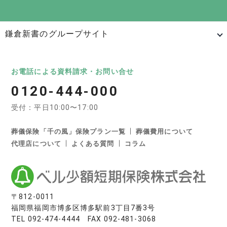
鎌倉新書のグループサイト
日本最大級のお墓ポータルサイト「いいお墓」
いいお墓
Life.（ライフドット）
いいお墓-永代供養墓版
お電話による資料請求・お問い合せ
0120-444-000
いいお墓-ペット霊園版
樹木葬なび
納骨堂なび
受付：平日10:00〜17:00
寺院墓地.com
優良墓石・石材店ガイド
お墓の引越し＆墓じまいくん
葬儀保険「千の風」保険プラン一覧
葬儀費用について
代理店について
よくある質問
コラム
日本最大級の葬儀相談・依頼サイト 「いい葬儀」
いい葬儀
いいお坊さん
日本最大級の仏壇仏具総合サイト「いい仏壇」
〒812-0011
福岡県福岡市博多区博多駅前3丁目7番3号
いい仏壇
TEL
092-474-4444
FAX 092-481-3068