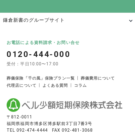
鎌倉新書のグループサイト
日本最大級のお墓ポータルサイト「いいお墓」
いいお墓
Life.（ライフドット）
いいお墓-永代供養墓版
お電話による資料請求・お問い合せ
0120-444-000
いいお墓-ペット霊園版
樹木葬なび
納骨堂なび
受付：平日10:00〜17:00
寺院墓地.com
優良墓石・石材店ガイド
お墓の引越し＆墓じまいくん
葬儀保険「千の風」保険プラン一覧
葬儀費用について
代理店について
よくある質問
コラム
日本最大級の葬儀相談・依頼サイト 「いい葬儀」
いい葬儀
いいお坊さん
日本最大級の仏壇仏具総合サイト「いい仏壇」
〒812-0011
福岡県福岡市博多区博多駅前3丁目7番3号
いい仏壇
TEL
092-474-4444
FAX 092-481-3068