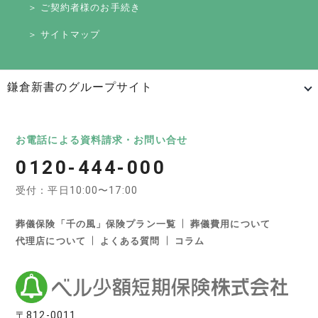
＞ ご契約者様のお手続き
＞ サイトマップ
鎌倉新書のグループサイト
日本最大級のお墓ポータルサイト「いいお墓」
いいお墓
Life.（ライフドット）
いいお墓-永代供養墓版
お電話による資料請求・お問い合せ
0120-444-000
いいお墓-ペット霊園版
樹木葬なび
納骨堂なび
受付：平日10:00〜17:00
寺院墓地.com
優良墓石・石材店ガイド
お墓の引越し＆墓じまいくん
葬儀保険「千の風」保険プラン一覧
葬儀費用について
代理店について
よくある質問
コラム
日本最大級の葬儀相談・依頼サイト 「いい葬儀」
いい葬儀
いいお坊さん
日本最大級の仏壇仏具総合サイト「いい仏壇」
〒812-0011