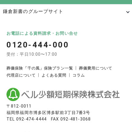
鎌倉新書のグループサイト
日本最大級のお墓ポータルサイト「いいお墓」
いいお墓
Life.（ライフドット）
いいお墓-永代供養墓版
お電話による資料請求・お問い合せ
0120-444-000
いいお墓-ペット霊園版
樹木葬なび
納骨堂なび
受付：平日10:00〜17:00
寺院墓地.com
優良墓石・石材店ガイド
お墓の引越し＆墓じまいくん
葬儀保険「千の風」保険プラン一覧
葬儀費用について
代理店について
よくある質問
コラム
日本最大級の葬儀相談・依頼サイト 「いい葬儀」
いい葬儀
いいお坊さん
日本最大級の仏壇仏具総合サイト「いい仏壇」
〒812-0011
福岡県福岡市博多区博多駅前3丁目7番3号
いい仏壇
TEL
092-474-4444
FAX 092-481-3068
相続手続きの無料相談と専門家紹介「いい相続」