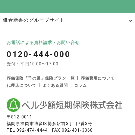
鎌倉新書のグループサイト
日本最大級のお墓ポータルサイト「いいお墓」
いいお墓
Life.（ライフドット）
いいお墓-永代供養墓版
お電話による資料請求・お問い合せ
0120-444-000
いいお墓-ペット霊園版
樹木葬なび
納骨堂なび
受付：平日10:00〜17:00
寺院墓地.com
優良墓石・石材店ガイド
お墓の引越し＆墓じまいくん
葬儀保険「千の風」保険プラン一覧
葬儀費用について
代理店について
よくある質問
コラム
日本最大級の葬儀相談・依頼サイト 「いい葬儀」
いい葬儀
いいお坊さん
日本最大級の仏壇仏具総合サイト「いい仏壇」
〒812-0011
福岡県福岡市博多区博多駅前3丁目7番3号
いい仏壇
TEL
092-474-4444
FAX 092-481-3068