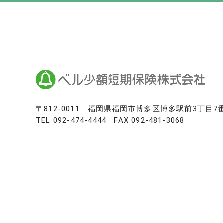
日本最大級のお墓ポータルサイト「いい
いいお墓
Life.（ライフドット）
いいお墓-永代供養墓版
いいお墓-ペット霊園版
樹木葬なび
納骨堂なび
寺院墓地.com
〒812-0011
福岡県福岡市博多区博多駅前3丁目7
TEL
092-474-4444
FAX 092-481-3068
優良墓石・石材店ガイド
お墓の引越し＆墓じまいくん
日本最大級の仏壇仏具総合サイト「い
いい仏壇