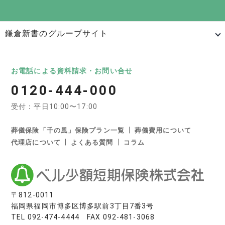
鎌倉新書のグループサイト
日本最大級のお墓ポータルサイト「いいお墓」
いいお墓
Life.（ライフドット）
いいお墓-永代供養墓版
お電話による資料請求・お問い合せ
0120-444-000
いいお墓-ペット霊園版
樹木葬なび
納骨堂なび
受付：平日10:00〜17:00
寺院墓地.com
優良墓石・石材店ガイド
お墓の引越し＆墓じまいくん
葬儀保険「千の風」保険プラン一覧
葬儀費用について
代理店について
よくある質問
コラム
日本最大級の葬儀相談・依頼サイト 「いい葬儀」
いい葬儀
いいお坊さん
日本最大級の仏壇仏具総合サイト「いい仏壇」
〒812-0011
福岡県福岡市博多区博多駅前3丁目7番3号
いい仏壇
TEL
092-474-4444
FAX 092-481-3068