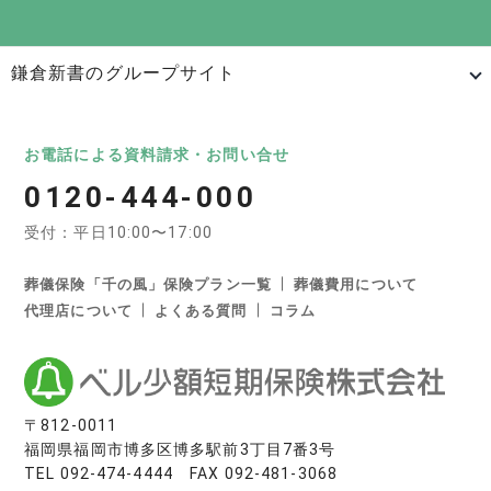
鎌倉新書のグループサイト
日本最大級のお墓ポータルサイト「いいお墓」
いいお墓
Life.（ライフドット）
いいお墓-永代供養墓版
お電話による資料請求・お問い合せ
0120-444-000
いいお墓-ペット霊園版
樹木葬なび
納骨堂なび
受付：平日10:00〜17:00
寺院墓地.com
優良墓石・石材店ガイド
お墓の引越し＆墓じまいくん
葬儀保険「千の風」保険プラン一覧
葬儀費用について
代理店について
よくある質問
コラム
日本最大級の葬儀相談・依頼サイト 「いい葬儀」
いい葬儀
いいお坊さん
日本最大級の仏壇仏具総合サイト「いい仏壇」
〒812-0011
福岡県福岡市博多区博多駅前3丁目7番3号
いい仏壇
TEL
092-474-4444
FAX 092-481-3068