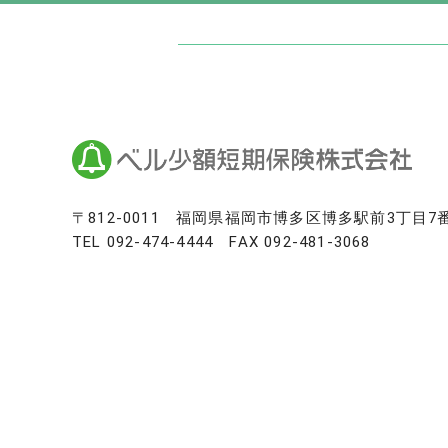
日本最大級のお墓ポータルサイト「いい
いいお墓
Life.（ライフドット）
いいお墓-永代供養墓版
いいお墓-ペット霊園版
樹木葬なび
納骨堂なび
寺院墓地.com
〒812-0011
福岡県福岡市博多区博多駅前3丁目7
TEL
092-474-4444
FAX 092-481-3068
優良墓石・石材店ガイド
お墓の引越し＆墓じまいくん
日本最大級の仏壇仏具総合サイト「い
いい仏壇