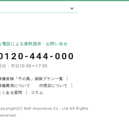
最大級の葬儀相談・依頼サイト 「いい葬
葬儀
いいお坊さん
お電話による資料請求・お問い合せ
0120-444-000
受付：平日10:00〜17:00
葬儀保険「千の風」保険プラン一覧
葬儀費用について
代理店について
よくある質問
コラム
産・遺品整理の関連サイト
opyright(C) Bell Insurance Co., Ltd All Rights
不動産サポート
安心できる遺品整理
eserved.
しの死後手続き
KS不動産パートナーズ