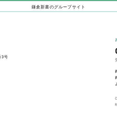
鎌倉新書のグループサイト
お墓」
海洋散骨・お別れ会プロデュース事業
日本
（株式会社ハウスボートクラブ）
儀」
海洋散骨のブルーオーシャンセレモニー
いい
お別れ会プロデュース「Story」
番3号
い仏壇」
相続手続きの無料相談と専門家紹介「いい相
不動
続」
C
相続
いい相続
相続費用見積ガイド
R
わた
遺産相続弁護士ガイド
離婚弁護士ガイド