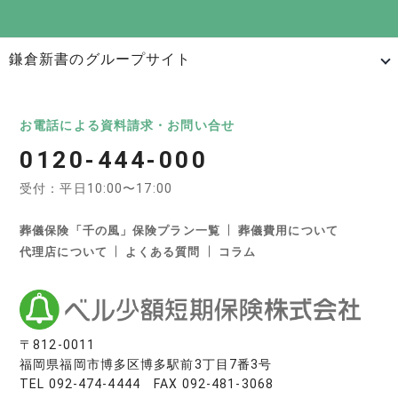
鎌倉新書のグループサイト
日本最大級のお墓ポータルサイト「いいお墓」
いいお墓
Life.（ライフドット）
いいお墓-永代供養墓版
お電話による資料請求・お問い合せ
0120-444-000
いいお墓-ペット霊園版
樹木葬なび
納骨堂なび
受付：平日10:00〜17:00
寺院墓地.com
優良墓石・石材店ガイド
お墓の引越し＆墓じまいくん
葬儀保険「千の風」保険プラン一覧
葬儀費用について
代理店について
よくある質問
コラム
日本最大級の葬儀相談・依頼サイト 「いい葬儀」
いい葬儀
いいお坊さん
日本最大級の仏壇仏具総合サイト「いい仏壇」
〒812-0011
福岡県福岡市博多区博多駅前3丁目7番3号
いい仏壇
TEL
092-474-4444
FAX 092-481-3068