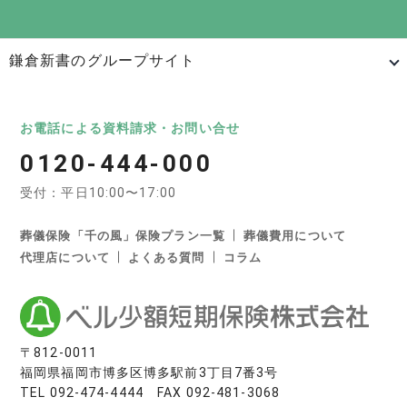
鎌倉新書のグループサイト
日本最大級のお墓ポータルサイト「いいお墓」
いいお墓
Life.（ライフドット）
いいお墓-永代供養墓版
お電話による資料請求・お問い合せ
0120-444-000
いいお墓-ペット霊園版
樹木葬なび
納骨堂なび
受付：平日10:00〜17:00
寺院墓地.com
優良墓石・石材店ガイド
お墓の引越し＆墓じまいくん
葬儀保険「千の風」保険プラン一覧
葬儀費用について
代理店について
よくある質問
コラム
日本最大級の葬儀相談・依頼サイト 「いい葬儀」
いい葬儀
いいお坊さん
日本最大級の仏壇仏具総合サイト「いい仏壇」
〒812-0011
福岡県福岡市博多区博多駅前3丁目7番3号
いい仏壇
TEL
092-474-4444
FAX 092-481-3068